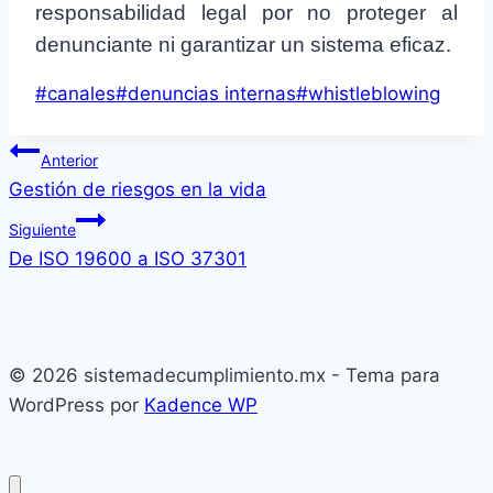
responsabilidad legal por no proteger al
denunciante ni garantizar un sistema eficaz.
Etiquetas
#
canales
#
denuncias internas
#
whistleblowing
de
Navegación
la
Anterior
entrada:
Gestión de riesgos en la vida
de
Siguiente
entradas
De ISO 19600 a ISO 37301
© 2026 sistemadecumplimiento.mx - Tema para
WordPress por
Kadence WP