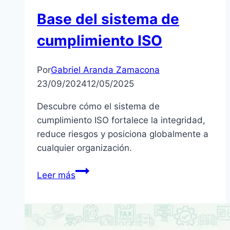
Base del sistema de
cumplimiento ISO
Por
Gabriel Aranda Zamacona
23/09/2024
12/05/2025
Descubre cómo el sistema de
cumplimiento ISO fortalece la integridad,
reduce riesgos y posiciona globalmente a
cualquier organización.
Base
Leer más
del
sistema
de
cumplimiento