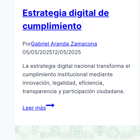
Estrategia digital de
cumplimiento
Por
Gabriel Aranda Zamacona
05/05/2025
12/05/2025
La estrategia digital nacional transforma el
cumplimiento institucional mediante
innovación, legalidad, eficiencia,
transparencia y participación ciudadana.
Estrategia
Leer más
digital
de
cumplimiento