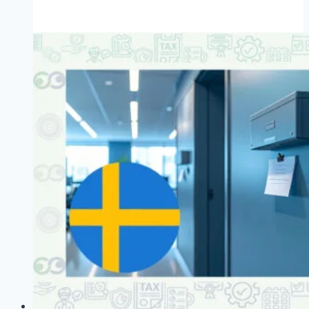
ISO
19600
a
ISO
37301