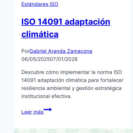
Estándares ISO
ISO 14091 adaptación
climática
Por
Gabriel Aranda Zamacona
06/05/2025
07/01/2026
Descubre cómo implementar la norma ISO
14091 adaptación climática para fortalecer
resiliencia ambiental y gestión estratégica
institucional efectiva.
ISO
Leer más
14091
adaptación
climática