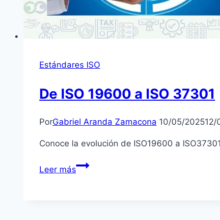
Estándares ISO
De ISO 19600 a ISO 37301
Por
Gabriel Aranda Zamacona
10/05/2025
12/
Conoce la evolución de ISO19600 a ISO37301 
De
Leer más
ISO
19600
a
ISO