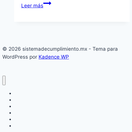
Estrategia
Leer más
digital
de
cumplimiento
© 2026 sistemadecumplimiento.mx - Tema para
WordPress por
Kadence WP
Inicio
Cultura de Cumplimiento
Gestión de Riesgos
Normas y Estándares
Sistema de Compliance
Tipos de Compliance