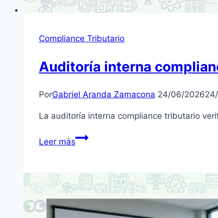
Compliance Tributario
Auditoría interna complianc
Por
Gabriel Aranda Zamacona
24/06/2026
24
La auditoría interna compliance tributario ver
Auditoría
Leer más
interna
compliance
tributario:
requisitos
clave