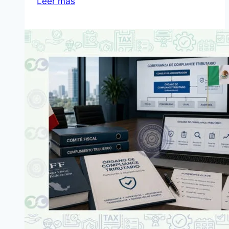
Leer más
interna
compliance
tributario:
requisitos
clave