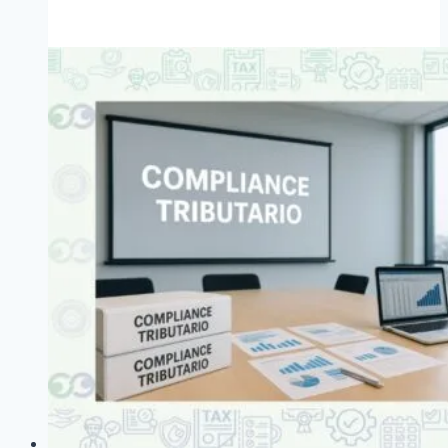
de
riesgos
tributarios:
guía
práctica
México
2026