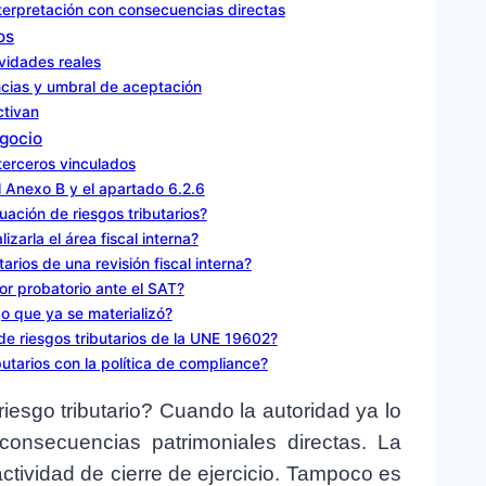
nterpretación con consecuencias directas
os
ividades reales
ncias y umbral de aceptación
ctivan
egocio
terceros vinculados
 Anexo B y el apartado 6.2.6
uación de riesgos tributarios?
izarla el área fiscal interna?
arios de una revisión fiscal interna?
lor probatorio ante el SAT?
go que ya se materializó?
e riesgos tributarios de la UNE 19602?
utarios con la política de compliance?
esgo tributario? Cuando la autoridad ya lo
e consecuencias patrimoniales directas. La
ctividad de cierre de ejercicio. Tampoco es