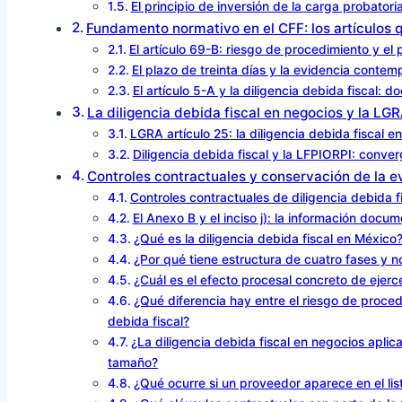
El principio de inversión de la carga probatoria
Fundamento normativo en el CFF: los artículos q
El artículo 69-B: riesgo de procedimiento y el 
El plazo de treinta días y la evidencia conte
El artículo 5-A y la diligencia debida fiscal:
La diligencia debida fiscal en negocios y la LG
LGRA artículo 25: la diligencia debida fiscal
Diligencia debida fiscal y la LFPIORPI: conve
Controles contractuales y conservación de la e
Controles contractuales de diligencia debida f
El Anexo B y el inciso j): la información doc
¿Qué es la diligencia debida fiscal en México
¿Por qué tiene estructura de cuatro fases y n
¿Cuál es el efecto procesal concreto de ejerce
¿Qué diferencia hay entre el riesgo de procedi
debida fiscal?
¿La diligencia debida fiscal en negocios apli
tamaño?
¿Qué ocurre si un proveedor aparece en el li