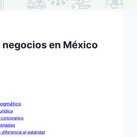
en negocios en México
 dogmático
urídica
 corporativo
adenadas
 diferencia el estándar