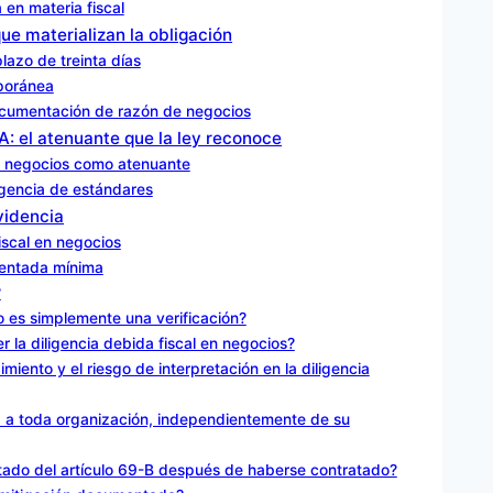
 en materia fiscal
ue materializan la obligación
plazo de treinta días
mporánea
 documentación de razón de negocios
RA: el atenuante que la ley reconoce
 en negocios como atenuante
rgencia de estándares
videncia
iscal en negocios
umentada mínima
?
o es simplemente una verificación?
r la diligencia debida fiscal en negocios?
miento y el riesgo de interpretación en la diligencia
ca a toda organización, independientemente de su
stado del artículo 69-B después de haberse contratado?