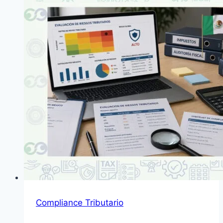
en
México
Compliance Tributario