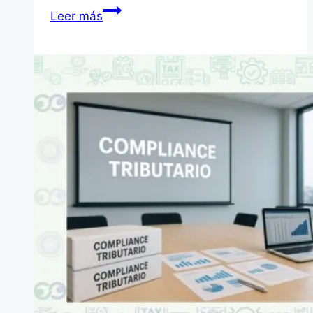
Evaluación
Leer más
de
riesgos
tributarios:
guía
práctica
México
2026